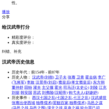
性。
播放
分享
给汉武帝打分
精彩度评分：
真实度评分：
纠错、补充
汉武帝历史信息
历史年代：
前154年 - 前87年
历史人物：
汉武帝(刘彻)
卫子夫
张骞
卫青
霍去病
李广
(飞将军)
李敢
汉景帝(刘启)
窦皇后(孝文窦皇后)
东方朔
董仲舒
田蚡
灌夫
主父偃
霍光
司马迁(太史公)
刘陵
江充
刘据
韩安国
苏武
刘弗陵(汉昭帝)
钩弋夫人(赵婕妤)
历史事件：
西汉七国之乱(七国之乱,七王之乱)
汉武盛世
张骞出使西域
独尊儒术(罢黜百家,独尊儒术)
马邑之谋
(马邑之战,马邑之围)
漠北之战
巫蛊之祸
轮台罪己诏