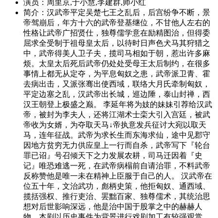
演员：
周里京,于小慧,李建群,师小红
简介：
汉武帝平定吴楚七王之乱后，后宫纷争不断，景
帝驾崩后，年方十六的武帝登基继位，不甘他人左右的
性格让武帝广招贤仕，独尊儒学意在励精图治，但得委
屈求全受制于祖母皇太后，以待时日声色犬马其狩猎之
中，武帝得美人卫子夫，揽司马相如于朝，惹出许多麻
烦。太皇太后死后武帝仍处处受母王太后制约，在很多
事情上都无从定夺，为平息匈奴之患，武帝派卫青、霍
去病出击，又派张骞出使西域，联络大月氏牵制匈奴，
平定边塞之乱，汉武帝出长城，巡边陲，泰山封禅，西
汉王朝登上极盛之巅。 李延年将为妓的妹妹引荐给汉武
帝，被封为李夫人，还将江湖术士栾大引入宫廷，被武
帝收为女婿，为夺取天马↓帝执意发兵征讨大宛以取天
马，连年征战。武帝为求长生而东海求仙，途中见郡守
因地方贫穷无力供应皇上一行而自杀，武帝写下『轮台
罪已诏』号召倾天下之力发展农耕，司马迁因着『史
记』唯恐难逃一死，在武帝病榻前自请治罪，不料武帝
反称赞他是唯一未在精神上臣服于自己的人。 汉武帝在
位五十年，文治武功，彪柄史策，他拒匈奴、通西域、
揽括强权、推行吏治、罢黜百家、独尊儒术，其统治思
想对后世影响深远，他是治中国于股掌之中的赫赫人
物，本剧以历史事件为背景进行戏剧加工有较强观赏