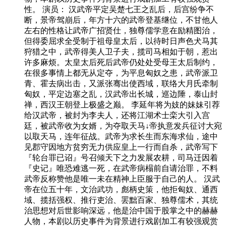
性。 演员： 汉武帝平定吴楚七王之乱后，后宫纷争不
断，景帝驾崩后，年方十六的武帝登基继位，不甘他人
左右的性格让武帝广招贤仕，独尊儒学意在励精图治，
但得委屈求全受制于祖母皇太后，以待时日声色犬马其
狩猎之中，武帝得美人卫子夫，揽司马相如于朝，惹出
许多麻烦。太皇太后死后武帝仍处处受母王太后制约，
在很多事情上都无从定夺，为平息匈奴之患，武帝派卫
青、霍去病出击，又派张骞出使西域，联络大月氏牵制
匈奴，平定边塞之乱，汉武帝出长城，巡边陲，泰山封
禅，西汉王朝登上极盛之巅。 李延年将为妓的妹妹引荐
给汉武帝，被封为李夫人，还将江湖术士栾大引入宫
廷，被武帝收为女婿，为夺取天马↓帝执意发兵征讨大宛
以取天马，连年征战。武帝为求长生而东海求仙，途中
见郡守因地方贫穷无力供应皇上一行而自杀，武帝写下
『轮台罪已诏』号召倾天下之力发展农耕，司马迁因着
『史记』唯恐难逃一死，在武帝病榻前自请治罪，不料
武帝反称赞他是唯一未在精神上臣服于自己的人。 汉武
帝在位五十年，文治武功，彪柄史策，他拒匈奴、通西
域、揽括强权、推行吏治、罢黜百家、独尊儒术，其统
治思想对后世影响深远，他是治中国于股掌之中的赫赫
人物，本剧以历史事件为背景进行戏剧加工有较强观赏