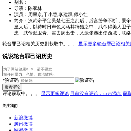
别名：
导演：
陈家林
演员：
周里京,于小慧,李建群,师小红
简介：
汉武帝平定吴楚七王之乱后，后宫纷争不断，景帝
皇太后，以待时日声色犬马其狩猎之中，武帝得美人卫子
患，武帝派卫青、霍去病出击，又派张骞出使西域，联络大
轮台罪己诏相关历史剧获取中。。。
显示更多轮台罪己诏相关
说说轮台罪己诏历史
*
验证码
发表评论
评论获取中。。。
显示更多评论
目前没有评论，点击添加
获
关注我们
新浪微博
腾讯微博
网易微博