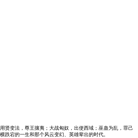
用贤变法，尊王攘夷；大战匈奴，出使西域；巫蛊为乱，罪己
横跌宕的一生和那个风云变幻、英雄辈出的时代。