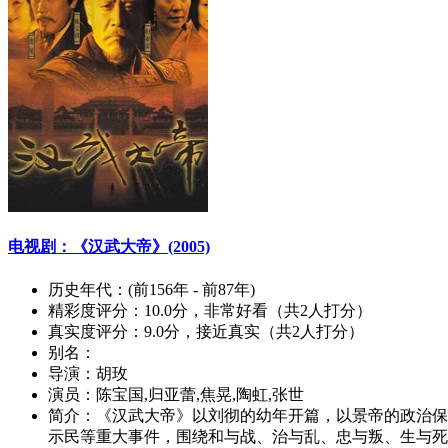
电视剧：《汉武大帝》(2005)
历史年代：
(前156年 - 前87年)
精彩度评分：
10.0分，非常好看（共2人打分）
真实度评分：
9.0分，接近真实（共2人打分）
别名：
导演：
胡玫
演员：
陈宝国,归亚蕾,焦晃,陶虹,张世
简介：
《汉武大帝》以刘彻的幼年开篇，以景帝的政治保
示民等重大事件，围绕和与战、治与乱、忠与叛、生与死