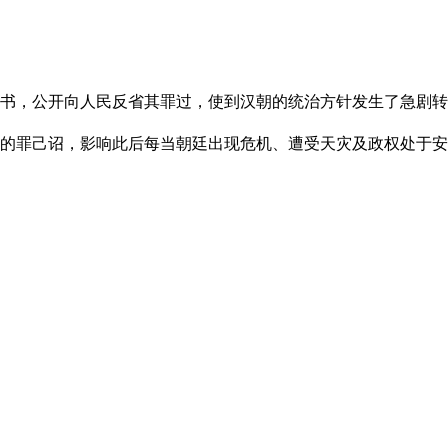
诏书，公开向人民反省其罪过，使到汉朝的统治方针发生了急剧
的罪己诏，影响此后每当朝廷出现危机、遭受天灾及政权处于安