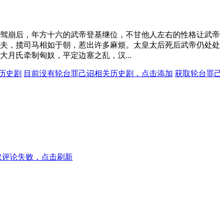
驾崩后，年方十六的武帝登基继位，不甘他人左右的性格让武帝
夫，揽司马相如于朝，惹出许多麻烦。太皇太后死后武帝仍处处
月氏牵制匈奴，平定边塞之乱，汉...
历史剧
目前没有轮台罪己诏相关历史剧，点击添加
获取轮台罪
取评论失败，点击刷新