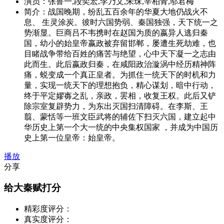
演员：
张鲁一,段奕宏,李乃文,朱珠,辛柏青,邬君梅
简介：
战国晚期，纷乱五百余年的华夏大地仍战火不
息、 生灵涂炭。彼时六国势弱、秦国独强，天下统一之
势渐显。巨商吕不韦携时在赵国为质的嬴异人逃归秦
国，幼小的始皇帝嬴政被弃留邯郸，屡遭生死劫难，也
目睹战争带给百姓的痛苦与绝望，心中天下凝一之志由
此而生。此后嬴政归秦，在咸阳政治漩涡中经历精神阵
痛，蜕变成一个真正皇者。为抓住一统天下的时机和力
量，实现一统天下的理想抱负，精心谋划，暗中行动，
终于平定嫪毐之乱，亲政，罢相，收复王权。此后又铲
除宗室复辟势力，为东出灭国扫清障碍。在李斯、王
翦、蒙恬等一班文臣武将的辅佐下扫灭六国，建立起中
华历史上第一个大一统的中央集权国家 ，并成为中国历
史上第一位皇帝：始皇帝。
播放
分享
给大秦赋打分
精彩度评分：
真实度评分：