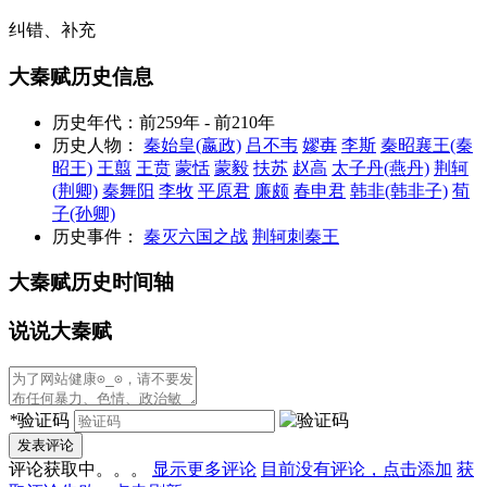
纠错、补充
大秦赋历史信息
历史年代：
前259年 - 前210年
历史人物：
秦始皇(嬴政)
吕不韦
嫪毐
李斯
秦昭襄王(秦
昭王)
王翦
王贲
蒙恬
蒙毅
扶苏
赵高
太子丹(燕丹)
荆轲
(荆卿)
秦舞阳
李牧
平原君
廉颇
春申君
韩非(韩非子)
荀
子(孙卿)
历史事件：
秦灭六国之战
荆轲刺秦王
大秦赋历史时间轴
说说大秦赋
*
验证码
发表评论
评论获取中。。。
显示更多评论
目前没有评论，点击添加
获