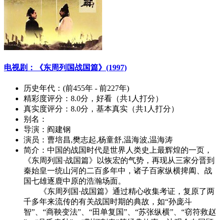
电视剧：《东周列国战国篇》(1997)
历史年代：
(前455年 - 前227年)
精彩度评分：
8.0分，好看（共1人打分）
真实度评分：
8.0分，基本真实（共1人打分）
别名：
导演：
阎建钢
演员：
曹培昌,樊志起,杨童舒,温海波,温海涛
简介：
中国的战国时代是世界人类史上最辉煌的一页，
《东周列国·战国篇》以恢宏的气势，再现从三家分晋到
秦始皇一统山河的二百多年中，诸子百家纵横捭阖、战
国七雄逐鹿中原的浩瀚场面。
《东周列国·战国篇》通过精心收集考证，复原了两
千多年来流传的有关战国时期的典故，如“孙庞斗
智”、“商鞅变法”、“田单复国”、“苏张纵横”、“窃符救赵