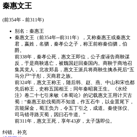
秦惠文王
(前354年 - 前311年)
别名：
秦惠王
秦惠文王（前354年─前311年），又称秦惠王或秦惠文
君，嬴姓，名驷，秦孝公之子，称王前称秦伯驷，伯
爵。
前338年，秦孝公死，惠文王即位，公子虔诬告商鞅谋
反，于是商鞅逃亡，被魏国赶回秦国内。商鞅于商地召
集其党人，北攻郑县，惠文王派兵将商鞅生擒杀死后“五
马分尸”于彤，灭商君之族。
前324年，惠文王称王，随后韩、赵、燕、中山和宋也都
先后称王，史称五国相王；同年秦昭襄王生。《水经
注》卷二十七引来敏《本蜀论》的记载惠文王用计灭古
蜀：“秦惠王欲伐蜀而不知道，作五石牛，以金置尾下，
言能屎金，蜀王负力，令五丁引之，成道。秦使张仪、
司马错寻路灭蜀，因曰石牛道。”
前311年，惠文王死，享年43岁，太子荡即位。
纠错、补充