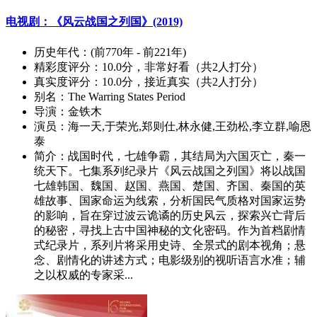
电视剧：《风云战国之列国》(2019)
历史年代：
(前770年 - 前221年)
精彩度评分：
10.0分，非常好看（共2人打分）
真实度评分：
10.0分，接近真实（共2人打分）
别名：
The Warring States Period
导演：
金铁木
演员：
海一天,于荣光,郑则仕,林永健,王劲松,李立群,喻恩
泰
简介：
战国时代，七雄争霸，其结局为六国灭亡，秦一
统天下。七集系列纪录片《风云战国之列国》将以战国
七雄韩国、魏国、赵国、燕国、楚国、齐国、秦国的英
雄故事、国家命运为线索，分析国民气质格对国家运势
的影响，旨在穿过波云诡谲的历史风云，探索兴亡背后
的秘密，寻找上古中国神秘的文化密码。作为首档剧情
式纪录片，系列片将采用史诗、全景式的剧本视角；悬
念、剧情化的讲述方式；电影级别的视听语言水准；辅
之以权威的专家采...