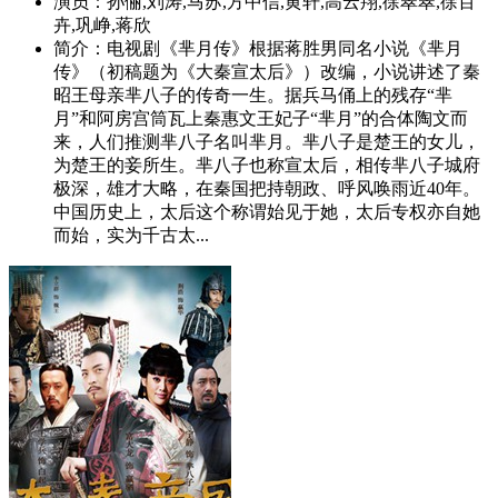
演员：
孙俪,刘涛,马苏,方中信,黄轩,高云翔,徐翠翠,徐百
卉,巩峥,蒋欣
简介：
电视剧《芈月传》根据蒋胜男同名小说《芈月
传》（初稿题为《大秦宣太后》）改编，小说讲述了秦
昭王母亲芈八子的传奇一生。据兵马俑上的残存“芈
月”和阿房宫筒瓦上秦惠文王妃子“芈月”的合体陶文而
来，人们推测芈八子名叫芈月。芈八子是楚王的女儿，
为楚王的妾所生。芈八子也称宣太后，相传芈八子城府
极深，雄才大略，在秦国把持朝政、呼风唤雨近40年。
中国历史上，太后这个称谓始见于她，太后专权亦自她
而始，实为千古太...