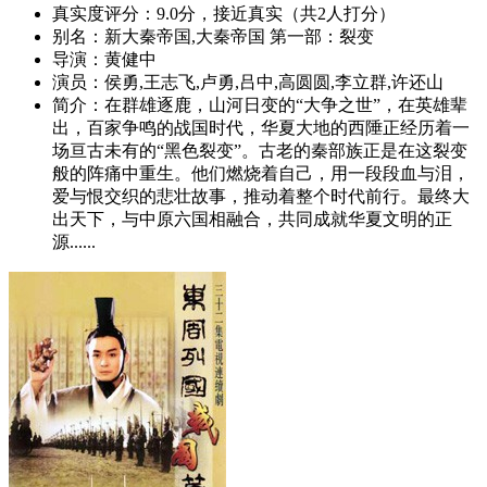
真实度评分：
9.0分，接近真实（共2人打分）
别名：
新大秦帝国,大秦帝国 第一部：裂变
导演：
黄健中
演员：
侯勇,王志飞,卢勇,吕中,高圆圆,李立群,许还山
简介：
在群雄逐鹿，山河日变的“大争之世”，在英雄辈
出，百家争鸣的战国时代，华夏大地的西陲正经历着一
场亘古未有的“黑色裂变”。古老的秦部族正是在这裂变
般的阵痛中重生。他们燃烧着自己，用一段段血与泪，
爱与恨交织的悲壮故事，推动着整个时代前行。最终大
出天下，与中原六国相融合，共同成就华夏文明的正
源......