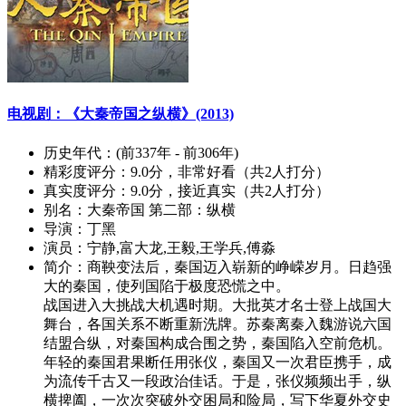
电视剧：《大秦帝国之纵横》(2013)
历史年代：
(前337年 - 前306年)
精彩度评分：
9.0分，非常好看（共2人打分）
真实度评分：
9.0分，接近真实（共2人打分）
别名：
大秦帝国 第二部：纵横
导演：
丁黑
演员：
宁静,富大龙,王毅,王学兵,傅淼
简介：
商鞅变法后，秦国迈入崭新的峥嵘岁月。日趋强
大的秦国，使列国陷于极度恐慌之中。
战国进入大挑战大机遇时期。大批英才名士登上战国大
舞台，各国关系不断重新洗牌。苏秦离秦入魏游说六国
结盟合纵，对秦国构成合围之势，秦国陷入空前危机。
年轻的秦国君果断任用张仪，秦国又一次君臣携手，成
为流传千古又一段政治佳话。于是，张仪频频出手，纵
横捭阖，一次次突破外交困局和险局，写下华夏外交史