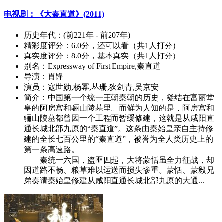
电视剧：《大秦直道》(2011)
历史年代：
(前221年 - 前207年)
精彩度评分：
6.0分，还可以看（共1人打分）
真实度评分：
8.0分，基本真实（共1人打分）
别名：
Expressway of First Empire,秦直道
导演：
肖锋
演员：
寇世勋,杨幂,丛珊,狄剑青,吴京安
简介：
中国第一个统一王朝秦朝的历史，凝结在富丽堂
皇的阿房宫和骊山陵墓里。而鲜为人知的是，阿房宫和
骊山陵墓都曾因一个工程而暂缓修建，这就是从咸阳直
通长城北部九原的“秦直道”。这条由秦始皇亲自主持修
建的全长七百公里的“秦直道”，被誉为全人类历史上的
第一条高速路。
秦统一六国，盗匪四起，大将蒙恬虽全力征战，却
因道路不畅、粮草难以运送而损失惨重。蒙恬、蒙毅兄
弟奏请秦始皇修建从咸阳直通长城北部九原的大通...