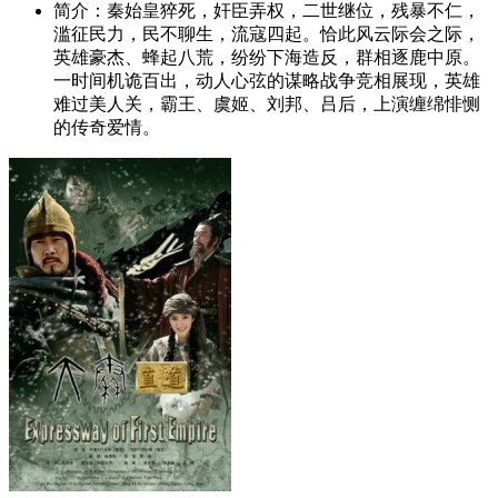
简介：
秦始皇猝死，奸臣弄权，二世继位，残暴不仁，
滥征民力，民不聊生，流寇四起。恰此风云际会之际，
英雄豪杰、蜂起八荒，纷纷下海造反，群相逐鹿中原。
一时间机诡百出，动人心弦的谋略战争竞相展现，英雄
难过美人关，霸王、虞姬、刘邦、吕后，上演缠绵悱恻
的传奇爱情。