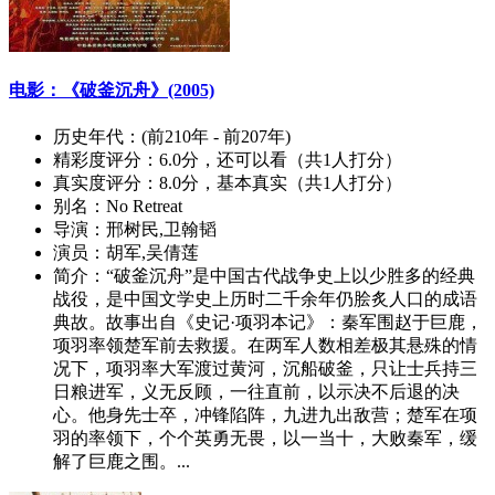
电影：《破釜沉舟》(2005)
历史年代：
(前210年 - 前207年)
精彩度评分：
6.0分，还可以看（共1人打分）
真实度评分：
8.0分，基本真实（共1人打分）
别名：
No Retreat
导演：
邢树民,卫翰韬
演员：
胡军,吴倩莲
简介：
“破釜沉舟”是中国古代战争史上以少胜多的经典
战役，是中国文学史上历时二千余年仍脍炙人口的成语
典故。故事出自《史记·项羽本记》：秦军围赵于巨鹿，
项羽率领楚军前去救援。在两军人数相差极其悬殊的情
况下，项羽率大军渡过黄河，沉船破釜，只让士兵持三
日粮进军，义无反顾，一往直前，以示决不后退的决
心。他身先士卒，冲锋陷阵，九进九出敌营；楚军在项
羽的率领下，个个英勇无畏，以一当十，大败秦军，缓
解了巨鹿之围。...