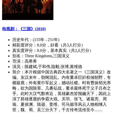
电视剧：《三国》(2010)
历史年代：
(155年 - 251年)
精彩度评分：
8.0分，好看（共3人打分）
真实度评分：
8.0分，基本真实（共2人打分）
别名：
Three Kingdoms,三国演义
导演：
高希希
演员：
陈建斌,于和伟,陆毅,张博,黄维德
简介：
本片根据中国古典四大名著之一《三国演义》改
编。东汉末年，朝纲混乱。内有董卓巨奸权倾朝野，专
横跋扈；外有黄巾军起义，撼动社稷。时有曹操韬光养
晦，欲为国除害。几番征战，董卓最终死于义子吕布之
手。此时大汉气数将近，英雄豪杰皆觊觎天下，因此上
演了群雄逐鹿的争霸大戏。关羽、张飞、诸葛亮、周
瑜、夏侯渊、陆逊、姜维、司马懿等风云人物相继入
世，魏、蜀、吴三分天下，千古传奇流传至今……