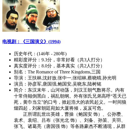
电视剧：《三国演义》(1994)
历史年代：
(146年 - 280年)
精彩度评分：
9.3分，非常好看（共3人打分）
真实度评分：
8.0分，基本真实（共2人打分）
别名：
The Romance of Three Kingdoms,三国
导演：
王扶林,沈好放,张中一,张绍林,蔡晓晴,孙光明
演员：
孙彦军,唐国强,鲍国安,吴晓东,陆树铭
简介：
东汉末年，山河动荡，刘汉王朝气数将尽。内有
十常侍颠倒黑白，祸乱朝纲。外有张氏兄弟高呼“苍天已
死，黄巾当立”的口号，掀起浩大的农民起义。一时间狼
烟四起，刘家朝廷宛如大厦将倾，岌岌可危。
正所谓乱世出英雄，曹操（鲍国安 饰）、公孙瓒、
袁术、袁绍、吕布（张光北 饰）、刘备、孙策、关羽、
张飞、诸葛亮（唐国强 饰）等各路豪杰不断涌现，从群