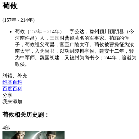
荀攸
(157年 - 214年)
荀攸（157年－214年），字公达，豫州颍川颍阴县（今
河南许昌）人，三国时曹魏著名的军事家。荀彧的侄
子，荀攸祖父荀昙，官至广陵太守。荀攸被曹操征为汝
南太守，入为尚书，以功封陵树亭侯。建安十二年，转
为中军师。魏国初建，又被封为尚书令；244年，追谥为
敬侯。
纠错、补充
维基百科
百度百科
分享
我来添加
荀攸相关历史剧：
4部