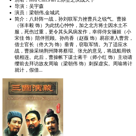
导演：
吴宇森
演员：
梁朝伟,金城武
简介：
八卦阵一战，孙刘联军力挫曹兵之锐气。曹操
（张丰毅 饰）为此忧心忡忡，加之北方将士因水土不
服，死伤过重，更令其头风病发作，幸得侍女骊姬（小
宋佳 饰）陪伴照顾。孙尚香（赵薇 饰）易容潜入曹营，
借士官长（佟大为 饰）垂青，窃取军情。为了适应水
战，曹操采纳荆州降将蔡瑁、张允的意见，将战船用铁
锁相连。此后，曹操帐下谋士蒋干（师小红 饰）主动请
缨前去拜访故友周瑜（梁朝伟 饰）刺探虚实。周瑜将计
就计，假借...