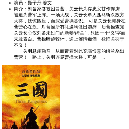
演员：
甄子丹,姜文
简介：
刘备家眷被困曹营，关云长为存忠义甘作俘虏，
被迫为曹军上阵。一场大战，关云长单人匹马斩杀敌方
大将，技惊四座，而深受曹操赏识。 可是关云长却身在
曹营心在汉。对曹操所有礼遇均做出婉辞！后曹操查知
关云长心仪刘备未过门的新妾‘绮兰’，只因一个‘义’字而
未敢表白。曹操暗施狡计，送上催情毒酒，欲陷关羽于
不义！
关羽悬崖勒马，从而带着对此充满恨意的绮兰杀出
曹营！一路上，关羽连毙曹操大将，可是，...