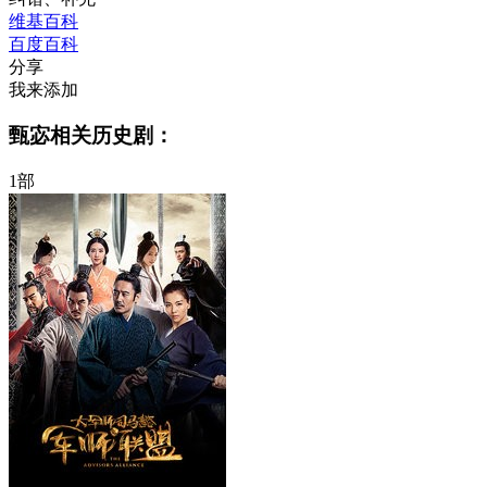
维基百科
百度百科
分享
我来添加
甄宓相关历史剧：
1部