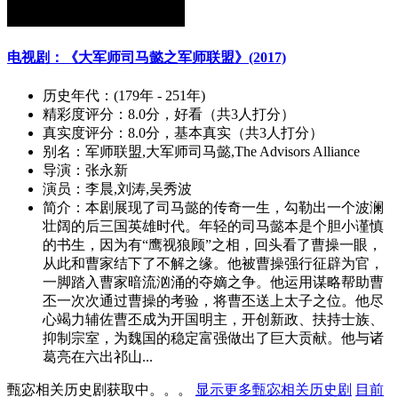
电视剧：《大军师司马懿之军师联盟》(2017)
历史年代：
(179年 - 251年)
精彩度评分：
8.0分，好看（共3人打分）
真实度评分：
8.0分，基本真实（共3人打分）
别名：
军师联盟,大军师司马懿,The Advisors Alliance
导演：
张永新
演员：
李晨,刘涛,吴秀波
简介：
本剧展现了司马懿的传奇一生，勾勒出一个波澜
壮阔的后三国英雄时代。年轻的司马懿本是个胆小谨慎
的书生，因为有“鹰视狼顾”之相，回头看了曹操一眼，
从此和曹家结下了不解之缘。他被曹操强行征辟为官，
一脚踏入曹家暗流汹涌的夺嫡之争。他运用谋略帮助曹
丕一次次通过曹操的考验，将曹丕送上太子之位。他尽
心竭力辅佐曹丕成为开国明主，开创新政、扶持士族、
抑制宗室，为魏国的稳定富强做出了巨大贡献。他与诸
葛亮在六出祁山...
甄宓相关历史剧获取中。。。
显示更多甄宓相关历史剧
目前