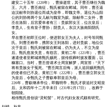
建安二十五年（220年），曹操逝世，其子曹丕继任为魏
王。六月，曹丕南征，甄氏被留在邺城。同年，曹丕逼
迫汉献帝刘协退位而成为皇帝，即魏文帝。退位为山阳
公的刘协将两个女儿献与魏室为嫔。除献帝二女外，曹
丕在洛阳，后宫爱幸者有三：贵嫔郭女王，位次皇后；
李贵人，生有皇子曹协；阴贵人，东汉大族南阳阴氏
女。
早在曹丕初即王位时，便进郭女王为夫人，封号等同甄
氏。到曹丕称帝，携郭女王到洛阳，进封贵嫔，地位仅
次于皇后；甄氏则被留在邺城，仍为夫人，不立为皇
后。甄氏愈发失意，有怨言。黄初二年（221年），曹丕
遂遣使者至邺城将甄氏赐死，据传殡葬时披发覆面，以
糠塞口。当时，曹丕曾请术士周宣解梦，周宣答：“天下
将有贵族女子冤死。”曹丕闻言后悔，派人追回赐死甄氏
的使者但已不及。黄初三年（222年），曹丕册立郭女王
为皇后，令甄氏之子曹叡奉郭皇后为母。
226年，曹叡继承帝位，即魏明帝，甄氏才获追封文昭皇
后。太和四年十二月辛未日（231年2月17日），改葬于
朝阳陵。
相传甄氏曾创设“灵蛇髻”，对古代妇女发式颇有研究。
纠错、补充