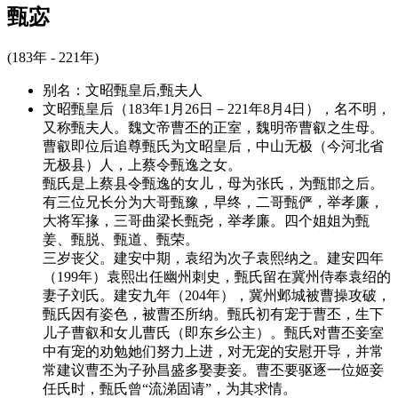
甄宓
(183年 - 221年)
别名：
文昭甄皇后,甄夫人
文昭甄皇后（183年1月26日－221年8月4日），名不明，
又称甄夫人。魏文帝曹丕的正室，魏明帝曹叡之生母。
曹叡即位后追尊甄氏为文昭皇后，中山无极（今河北省
无极县）人，上蔡令甄逸之女。
甄氏是上蔡县令甄逸的女儿，母为张氏，为甄邯之后。
有三位兄长分为大哥甄豫，早终，二哥甄俨，举孝廉，
大将军掾，三哥曲梁长甄尧，举孝廉。四个姐姐为甄
姜、甄脱、甄道、甄荣。
三岁丧父。建安中期，袁绍为次子袁熙纳之。建安四年
（199年）袁熙出任幽州刺史，甄氏留在冀州侍奉袁绍的
妻子刘氏。建安九年（204年），冀州邺城被曹操攻破，
甄氏因有姿色，被曹丕所纳。甄氏初有宠于曹丕，生下
儿子曹叡和女儿曹氏（即东乡公主）。甄氏对曹丕妾室
中有宠的劝勉她们努力上进，对无宠的安慰开导，并常
常建议曹丕为子孙昌盛多娶妻妾。曹丕要驱逐一位姬妾
任氏时，甄氏曾“流涕固请”，为其求情。