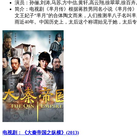
演员：
孙俪,刘涛,马苏,方中信,黄轩,高云翔,徐翠翠,徐百卉
简介：
电视剧《芈月传》根据蒋胜男同名小说《芈月传》
文王妃子“芈月”的合体陶文而来，人们推测芈八子名叫
雨近40年。中国历史上，太后这个称谓始见于她，太后专权
电视剧：《大秦帝国之纵横》(2013)