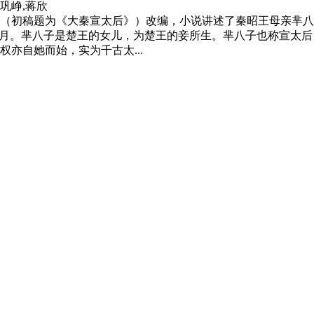
,巩峥,蒋欣
（初稿题为《大秦宣太后》）改编，小说讲述了秦昭王母亲芈八
芈月。芈八子是楚王的女儿，为楚王的妾所生。芈八子也称宣太
亦自她而始，实为千古太...