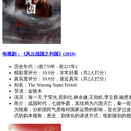
电视剧：《风云战国之列国》(2019)
历史年代：
(前770年 - 前221年)
精彩度评分：
10.0分，非常好看（共2人打分）
真实度评分：
10.0分，接近真实（共2人打分）
别名：
The Warring States Period
导演：
金铁木
演员：
海一天,于荣光,郑则仕,林永健,王劲松,李立群,喻恩
简介：
战国时代，七雄争霸，其结局为六国灭亡，秦一统
为线索，分析国民气质格对国家运势的影响，旨在穿过波
式的剧本视角；悬念、剧情化的讲述方式；电影级别的视听