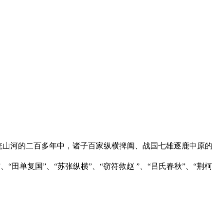
统山河的二百多年中，诸子百家纵横捭阖、战国七雄逐鹿中原的
单复国”、“苏张纵横”、“窃符救赵 ”、“吕氏春秋”、“荆柯