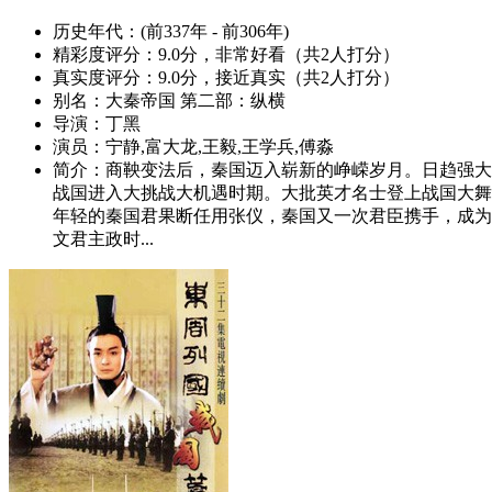
历史年代：
(前337年 - 前306年)
精彩度评分：
9.0分，非常好看（共2人打分）
真实度评分：
9.0分，接近真实（共2人打分）
别名：
大秦帝国 第二部：纵横
导演：
丁黑
演员：
宁静,富大龙,王毅,王学兵,傅淼
简介：
商鞅变法后，秦国迈入崭新的峥嵘岁月。日趋强大
战国进入大挑战大机遇时期。大批英才名士登上战国大舞
年轻的秦国君果断任用张仪，秦国又一次君臣携手，成为
文君主政时...