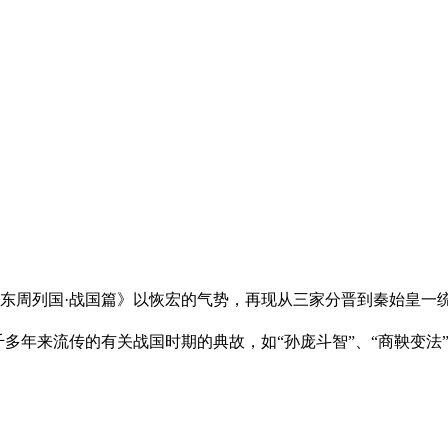
东周列国·战国篇》以恢宏的气势，再现从三家分晋到秦始皇一
流传的有关战国时期的典故，如“孙庞斗智”、“商鞅变法”、“田