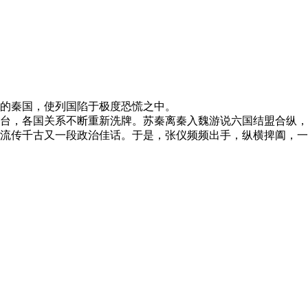
的秦国，使列国陷于极度恐慌之中。
台，各国关系不断重新洗牌。苏秦离秦入魏游说六国结盟合纵，
流传千古又一段政治佳话。于是，张仪频频出手，纵横捭阖，一