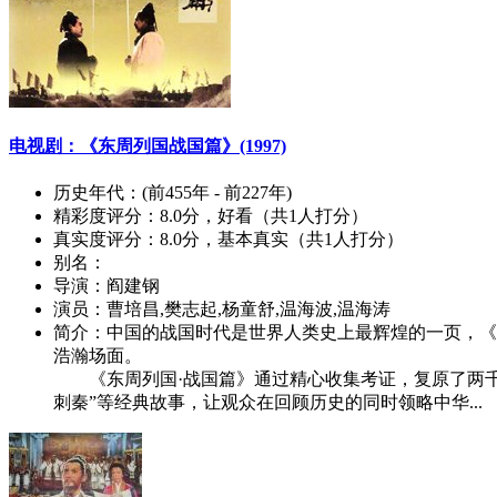
电视剧：《东周列国战国篇》(1997)
历史年代：
(前455年 - 前227年)
精彩度评分：
8.0分，好看（共1人打分）
真实度评分：
8.0分，基本真实（共1人打分）
别名：
导演：
阎建钢
演员：
曹培昌,樊志起,杨童舒,温海波,温海涛
简介：
中国的战国时代是世界人类史上最辉煌的一页，《
浩瀚场面。
《东周列国·战国篇》通过精心收集考证，复原了两千多年来
刺秦”等经典故事，让观众在回顾历史的同时领略中华...