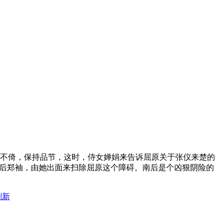
不倚，保持品节，这时，侍女婵娟来告诉屈原关于张仪来楚的
南后郑袖，由她出面来扫除屈原这个障碍。南后是个凶狠阴险的
刷新