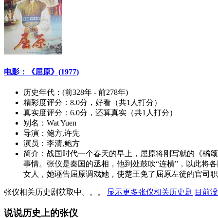
电影：《屈原》(1977)
历史年代：
(前328年 - 前278年)
精彩度评分：
8.0分，好看（共1人打分）
真实度评分：
6.0分，还算真实（共1人打分）
别名：
Wat Yuen
导演：
鲍方,许先
演员：
李清,鲍方
简介：
战国时代一个春天的早上，屈原将刚写就的《橘颂
事情。张仪是秦国的丞相，他到处鼓吹“连横”，以此将
女人，她诬告屈原调戏她，使楚王免了屈原左徒的官司职，
张仪相关历史剧获取中。。。
显示更多张仪相关历史剧
目前没
说说历史上的张仪