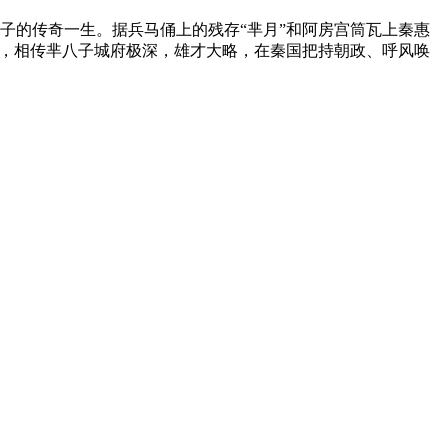
子的传奇一生。据兵马俑上的残存“芈月”和阿房宫筒瓦上秦惠
后，相传芈八子城府极深，雄才大略，在秦国把持朝政、呼风唤